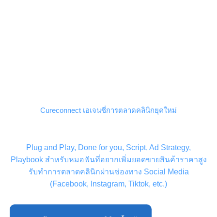
Cureconnect เอเจนซี่การตลาดคลินิกยุคใหม่
การตลาดคลินิกทันตกรรมเพื่อหมอฟัน
โดย หมอฟัน ที่ช่วยเพิ่มยอดขายคลินิกโดยเฉพาะ
Plug and Play, Done for you, Script, Ad Strategy,
Playbook สําหรับหมอฟันที่อยากเพิ่มยอดขายสินค้าราคาสูง
รับทำการตลาดคลินิกผ่านช่องทาง Social Media
(Facebook, Instagram, Tiktok, etc.)