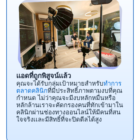
เเอดที่ถูกพิสูจน์เเล้ว
คุณจะได้รับกลุ่มเป้าหมายสำหรับ
ทำการ
ตลาดคลินิก
ที่มีประสิทธิ์ภาพตามงบที่คุณ
กําหนด ไม่ว่าคุณจะมีงบหลักหมื่นหรือ
หลักล้านเราจะคัดกรองคนที่ทักเข้ามาใน
คลินิกผ่านช่องทางออนไลน์ให้มีคนที่สน
ใจจริงเเละมีสิทธิ์ที่จะปิดดีลได้สูง