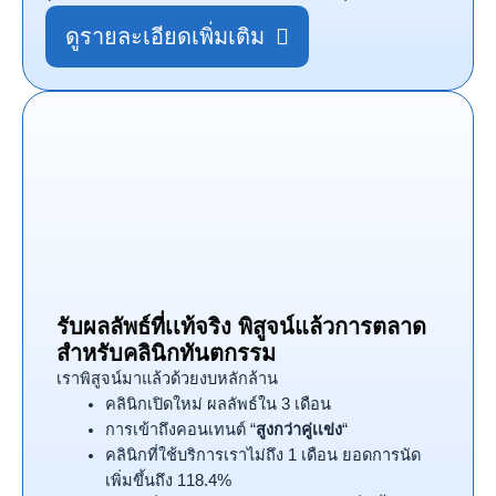
ดูรายละเอียดเพิ่มเติม
รับผลลัพธ์ที่เเท้จริง พิสูจน์แล้วการตลาด
สำหรับคลินิกทันตกรรม
เราพิสูจน์มาแล้วด้วยงบหลักล้าน
คลินิกเปิดใหม่ ผลลัพธ์ใน 3 เดือน
การเข้าถึงคอนเทนต์ “
สูงกว่าคู่เเข่ง
“
คลินิกที่ใช้บริการเราไม่ถึง 1 เดือน ยอดการนัด
เพิ่มขึ้นถึง 118.4%