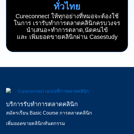
ทั่วไทย
Cureconnect ให้ทุกอย่างที่หมอจะต้องใช้
ในการ เรารับทำการตลาดคลินิกครบวงจร
นำเสนอ+ทำการตลาด,นัดคนไข้
และ เพิ่มยอดขายคลินิกผ่าน Casestudy
บริการรับทำการตลาดคลินิก
สมัครเรียน Basic Course การตลาดคลินิก
เพิ่มยอดขายคลินิกทันตกรรม