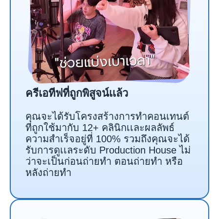
ครีเอทีฟที่ถูกพิสูจน์เเล้ว
คุณจะได้รับโครงสร้างการทําคอนเทนต์
ที่ถูกใช้มากับ 12+ คลินิกเเละผลลัพธ์
ความสําเร็จอยู่ที่ 100% รวมถึงคุณจะได้
รับการดูเเลระดับ Production House ไม่
ว่าจะเป็นก่อนถ่ายทํา ตอนถ่ายทํา หรือ
หลังถ่ายทํา